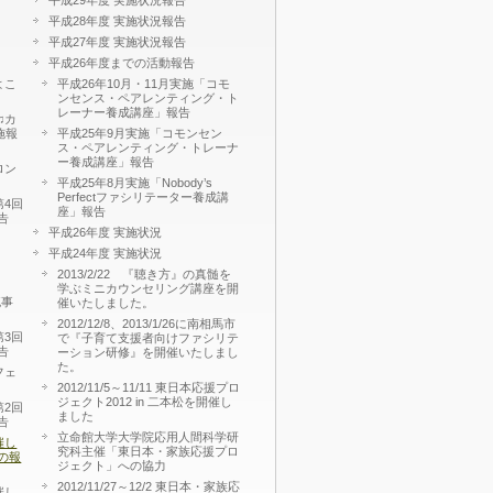
平成29年度 実施状況報告
平成28年度 実施状況報告
平成27年度 実施状況報告
平成26年度までの活動報告
よこ
平成26年10月・11月実施「コモ
ンセンス・ペアレンティング・ト
レーナー養成講座」報告
♫カ
施報
平成25年9月実施「コモンセン
ス・ペアレンティング・トレーナ
ー養成講座」報告
ロン
平成25年8月実施「Nobody’s
Perfectファシリテーター養成講
第4回
座」報告
告
平成26年度 実施状況
平成24年度 実施状況
2013/2/22 『聴き方』の真髄を
学ぶミニカウンセリング講座を開
流事
催いたしました。
2012/12/8、2013/1/26に南相馬市
第3回
で『子育て支援者向けファシリテ
告
ーション研修』を開催いたしまし
た。
フェ
2012/11/5～11/11 東日本応援プロ
ジェクト2012 in 二本松を開催し
第2回
ました
告
立命館大学大学院応用人間科学研
催し
究科主催「東日本・家族応援プロ
の報
ジェクト」への協力
2012/11/27～12/2 東日本・家族応
催し