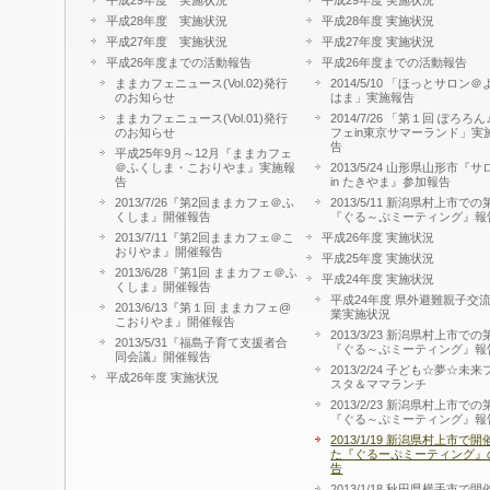
平成29年度 実施状況
平成29年度 実施状況
平成28年度 実施状況
平成28年度 実施状況
平成27年度 実施状況
平成27年度 実施状況
平成26年度までの活動報告
平成26年度までの活動報告
ままカフェニュース(Vol.02)発行
2014/5/10 「ほっとサロン＠
のお知らせ
はま」実施報告
ままカフェニュース(Vol.01)発行
2014/7/26 「第１回 ぽろろん
のお知らせ
フェin東京サマーランド」実
告
平成25年9月～12月『ままカフェ
＠ふくしま・こおりやま』実施報
2013/5/24 山形県山形市『サ
告
in たきやま』参加報告
2013/7/26『第2回ままカフェ＠ふ
2013/5/11 新潟県村上市での
くしま』開催報告
『ぐる～ぷミーティング』報
2013/7/11『第2回ままカフェ＠こ
平成26年度 実施状況
おりやま』開催報告
平成25年度 実施状況
2013/6/28『第1回 ままカフェ＠ふ
平成24年度 実施状況
くしま』開催報告
平成24年度 県外避難親子交
2013/6/13『第１回 ままカフェ@
業実施状況
こおりやま』開催報告
2013/3/23 新潟県村上市での
2013/5/31『福島子育て支援者合
『ぐる～ぷミーティング』報
同会議』開催報告
2013/2/24 子ども☆夢☆未来
平成26年度 実施状況
スタ＆ママランチ
2013/2/23 新潟県村上市での
『ぐる～ぷミーティング』報
2013/1/19 新潟県村上市で開
た『ぐるーぷミーティング』
告
2013/1/18 秋田県横手市で開