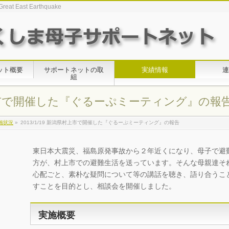
Great East Earthquake
ット概要
サポートネットの取
実績情報
連
組
県村上市で開催した『ぐるーぷミーティング』の報
実施状況
»
2013/1/19 新潟県村上市で開催した『ぐるーぷミーティング』の報告
東日本大震災、福島原発事故から２年近くになり、母子で避
方が、村上市での避難生活を送っています。そんな母親達そ
心配ごと、素朴な疑問について等の講話を聴き、語り合うこ
すことを目的とし、相談会を開催しました。
実施概要