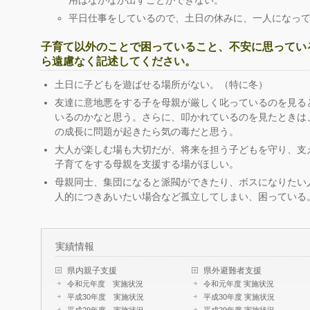
用はなかなか出すことができない。
平日仕事をしているので、土日の休みに、一人になっ
子育て以外のことで困っていること、不安に思ってい
ら遠慮なく記述してください。
土日に子どもを遊ばせる場所がない。（特に冬）
友達に意地悪をする子を母親が厳しく叱っているのを見る
いるのかなと思う。さらに、叩かれているのを見たときは
の成長に問題が起きたら気の毒だと思う。
大人が楽しむ場も大切だが、将来を担う子どもを守り、支
子育てをする母親を支援する場がほしい。
母親同士、集団になると派閥ができたり、ボスになりたい
人的につきあいたい場合など孤立してしまい、困っている
実績情報
県内親子支援
県外避難者支援
令和元年度 実施状況
令和元年度 実施状況
平成30年度 実施状況
平成30年度 実施状況