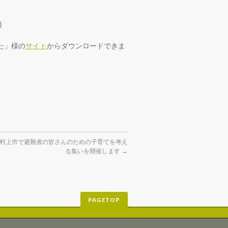
)
た」様の
サイト
からダウンロードできま
新潟県村上市で避難者の皆さんのための子育てを考え
る集いを開催します
→
PAGETOP