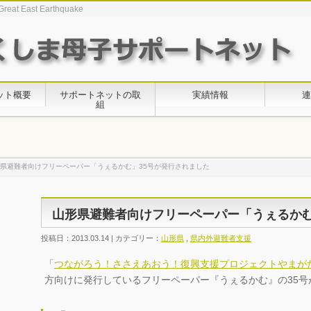
Great East Earthquake
ット概要
サポートネットの取
実績情報
連
組
県避難者向けフリーペーパー「うぇるかむ」35号が発行されました
山形県避難者向けフリーペーパー「うぇるかむ
投稿日：2013.03.14 | カテゴリー：
山形県
,
県内外避難者支援
「
つながろう！ささえあおう！復興支援プロジェクトやまが
方向けに発行しているフリーペーパー『うぇるかむ』の35号