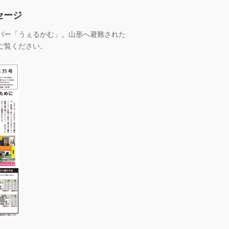
セージ
パー「うぇるかむ」。山形へ避難された
ご覧ください。