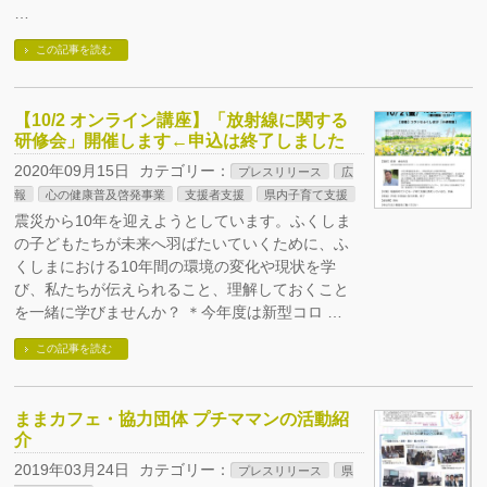
…
この記事を読む
【10/2 オンライン講座】「放射線に関する
研修会」開催します←申込は終了しました
2020年09月15日
カテゴリー：
プレスリリース
広
報
心の健康普及啓発事業
支援者支援
県内子育て支援
震災から10年を迎えようとしています。ふくしま
の子どもたちが未来へ羽ばたいていくために、ふ
くしまにおける10年間の環境の変化や現状を学
び、私たちが伝えられること、理解しておくこと
を一緒に学びませんか？ ＊今年度は新型コロ …
この記事を読む
ままカフェ・協力団体 プチママンの活動紹
介
2019年03月24日
カテゴリー：
プレスリリース
県