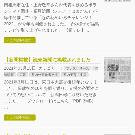
南相馬市在住・上野敬幸さんが代表を務めるボラ
ンティア団体・福興浜団（ふっこうはまだん）が
毎年開催している「なの花めいろチャレンジ！
2022」が今年も開催されました。 その様子が福島
テレビで取り上げられました。 【福テレ】 …
この記事を読む
【新聞掲載】読売新聞に掲載されました
2021年03月15日
カテゴリー：
プレスリリース
実
績情報
広報
県内外避難者支援
県内子育て支援
2021年3月11日は、東日本大震災後10年となりま
した。 事故後の10年を振り返り、支援の必要性に
ついての思いについて、新潟日報に取材いただき
ました。 ダウンロードはこちら（PDF 3MB）
…
この記事を読む