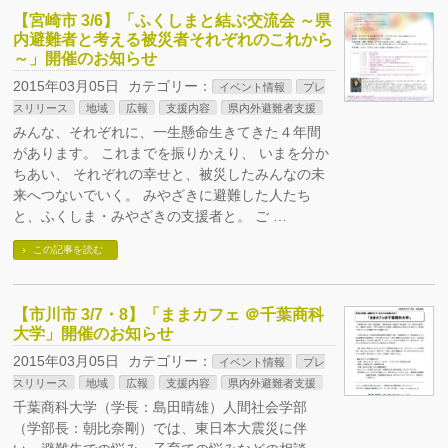
【宮崎市 3/6】「ふくしまと結ぶ交流会 ～県
内避難者と考える被災者それぞれのこれから
～」開催のお知らせ
2015年03月05日
カテゴリー：
イベント情報
プレ
スリリース
地域
広報
支援内容
県内外避難者支援
みんな、それぞれに、一生懸命生きてきた４年間
があります。 これまでを振りかえり、 いまを分か
ちあい、 それぞれの幸せと、被災したみんなの未
来へつないでいく。 みやざきに避難した人たち
と、ふくしま・みやざきの支援者と。 ご …
この記事を読む
【市川市 3/7・8】「ままカフェ ＠千葉商科
大学」開催のお知らせ
2015年03月05日
カテゴリー：
イベント情報
プレ
スリリース
地域
広報
支援内容
県内外避難者支援
千葉商科大学（学長：島田晴雄）人間社会学部
（学部長：朝比奈剛）では、東日本大震災に伴