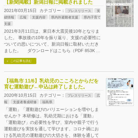
【新聞掲載】新潟日報に掲載されました
2021年03月15日
カテゴリー：
プレスリリース
実
績情報
広報
支援内容
県内外避難者支援
県内子育て
支援
2021年3月11日は、東日本大震災後10年となりま
した。 事故後の10年を振り返り、支援の必要性に
ついての思いについて、新潟日報に取材いただき
ました。 ダウンロードはこちら（PDF 853K …
この記事を読む
【福島市 11/6】乳幼児のこころとからだを
育む運動遊び←申込は終了しました。
2020年10月15日
カテゴリー：
プレスリリース
広
報
支援者養成研修
福島県
「運動」「運動遊びのバリエーションを増やしま
せんか？ 本研修は、乳幼児期における「運動」
「運動遊び」の必要性を学び、室内や親子で行う
運動遊びを実技を通して学びます。コロナ禍にお
ける乳幼児の運動遊びの大切さを、体験を通して