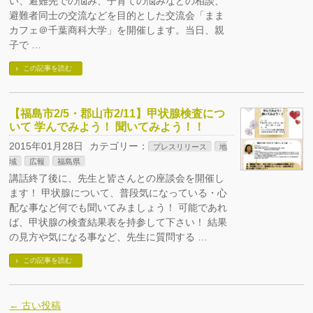
い、避難先での悩み、子育ての悩みなどの相談、
避難者同士の交流などを目的とした交流会「まま
カフェ＠千葉商科大学」を開催します。当日、親
子で …
この記事を読む
【福島市2/5・郡山市2/11】甲状腺検査につ
いて 学んでみよう！ 聞いてみよう！！
2015年01月28日
カテゴリー：
プレスリリース
地
域
広報
福島県
講話終了後に、先生と皆さんとの座談会を開催し
ます！ 甲状腺について、普段気になっている・心
配な事など何でも聞いてみましょう！ 可能であれ
ば、甲状腺の検査結果表を持参して下さい！ 結果
の見方や気になる事など、先生に質問する …
この記事を読む
←
古い投稿