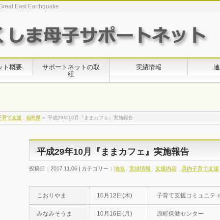
Great East Earthquake
ット概要
サポートネットの取
実績情報
連
組
子育て支援
,
福島県
»
平成29年10月『ままカフェ』実施報告
平成29年10月『ままカフェ』実施報告
投稿日：2017.11.06 | カテゴリー：
地域
,
実績情報
,
支援内容
,
県内子育て支援
こおりやま
10月12日(木)
子育て支援コミュニテ
みなみそうま
10月16日(月)
原町保健センター