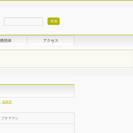
携団体
アクセス
,
福島県
ィプチママン