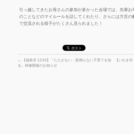
引っ越してきたお母さんの参加が多かった会場では、先輩お
のことなどのマイルールを話してくれたり、さらには方言の
で交流される様子がたくさん見られました！
←
【福島市 12/16】「たたかない・怒鳴らない子育てを知
【いわき市
る」研修開催のお知らせ