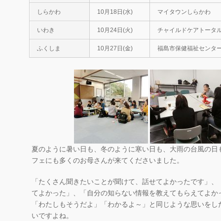
しらかわ
10月18日(水)
マイタウンしらかわ
いわき
10月24日(火)
チャイルドケアトータル
ふくしま
10月27日(金)
福島市保健福祉センタ
夏のように暑い日も、冬のように寒い日も、大雨の台風の日も
フェにも多くのお母さんが来てくださいました。
「たくさん聞きたいことが聞けて、話せてよかったです」、
てよかった」、「自分の知らない情報を教えてもらえてよか
「わたしもそうだよ」「わかるよ～」と同じような思いをし
いですよね。