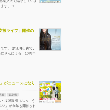
ス感染拡大で縮小していま
ます。コ …
興支援ライブ」開催の
です。 浪江町出身で、
佳さんによる、10周年
2」がニュースになり
広報
福島県
体・福興浜団（ふっこう
22」が今年も開催され