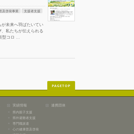
普及啓発事業
支援者支援
ちが未来へ羽ばたいてい
び、私たちが伝えられる
型コロ …
PAGETOP
組
実績情報
連携団体
県内親子支援
県外避難者支援
専門職派遣
心の健康普及啓発