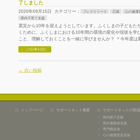
了しました
2020年09月15日
カテゴリー：
プレスリリース
広報
心の健康
県内子育て支援
震災から10年を迎えようとしています。ふくしまの子どもた
くために、ふくしまにおける10年間の環境の変化や現状を学
こと、理解しておくことを一緒に学びませんか？ ＊今年度は新
この記事を読む
←
古い投稿
トップページ
サポートネット概要
サポートネットの取
県内親子支援
県外避難者支援
専門職派遣
心の健康普及啓発