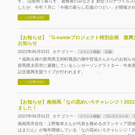
す。 山形県で暮らす、避難者のみなさま 新型コロナウイル
したが、今年７月に「今後の暮らし応援のつどい」が開催され
この記事を読む
【お知らせ】「G-namieプロジェクト特別企画 復
お知らせ
2022年06月03日
カテゴリー：
イベント情報
広報
＊福島出身の群馬県玉村町職員の畑中哲哉さんからのお知らせ
群馬県太田市に避難しているシンガーソングライター・牛来美
記念復興支援ライブが行われます。 …
この記事を読む
【お知らせ】南相馬「なの花めいろチャレンジ！202
ました！
2022年06月01日
カテゴリー：
イベント情報
プレスリリース
南相馬市在住・上野敬幸さんが代表を務めるボランティア団
はまだん）が毎年開催している「なの花めいろチャレンジ！20