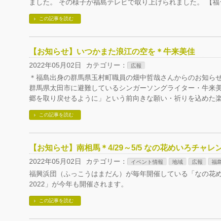
ました。 その様子が福島テレビで取り上げられました。 【福
この記事を読む
【お知らせ】いつかまた浪江の空を＊牛来美佳
2022年05月02日
カテゴリー：
広報
＊福島出身の群馬県玉村町職員の畑中哲哉さんからのお知らせ
群馬県太田市に避難しているシンガーソングライター・牛来美
郷を取り戻せるように」という前向きな願い・祈りを込めた楽
この記事を読む
【お知らせ】南相馬＊4/29～5/5 なの花めいろチャレン
2022年05月02日
カテゴリー：
イベント情報
地域
広報
福
福興浜団（ふっこうはまだん）が毎年開催している「なの花
2022」が今年も開催されます。
この記事を読む