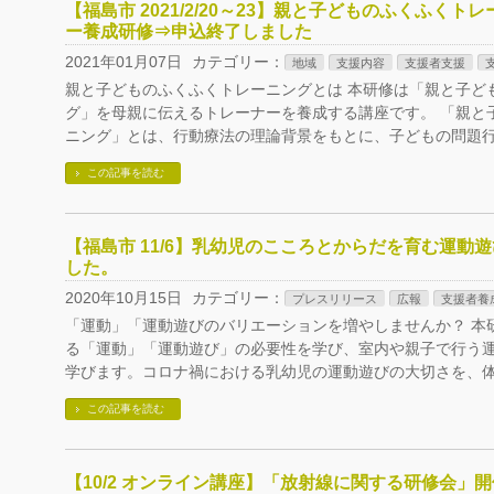
【福島市 2021/2/20～23】親と子どものふくふく
ー養成研修⇒申込終了しました
2021年01月07日
カテゴリー：
地域
支援内容
支援者支援
親と子どものふくふくトレーニングとは 本研修は「親と子ど
グ」を母親に伝えるトレーナーを養成する講座です。 「親と
ニング」とは、行動療法の理論背景をもとに、子どもの問題行
この記事を読む
【福島市 11/6】乳幼児のこころとからだを育む運動
した。
2020年10月15日
カテゴリー：
プレスリリース
広報
支援者養
「運動」「運動遊びのバリエーションを増やしませんか？ 本
る「運動」「運動遊び」の必要性を学び、室内や親子で行う
学びます。コロナ禍における乳幼児の運動遊びの大切さを、体
この記事を読む
【10/2 オンライン講座】「放射線に関する研修会」