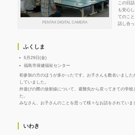
この日話
も安心し
てのこと
PENTAX DIGITAL CAMERA
話し合っ
ふくしま
5月29日(金)
福島市保健福祉センター
初参加の方のほうが多かったです。お子さんも数名いました
していました。
外遊びの際の放射線について、避難先から戻ってきての学校
た。
みなさん、お子さんのことを思って様々なお話をされていま
いわき