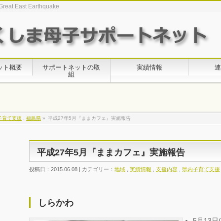
Great East Earthquake
ット概要
サポートネットの取
実績情報
連
組
子育て支援
,
福島県
»
平成27年5月『ままカフェ』実施報告
平成27年5月『ままカフェ』実施報告
投稿日：2015.06.08 | カテゴリー：
地域
,
実績情報
,
支援内容
,
県内子育て支援
しらかわ
5月13日(