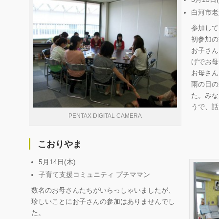
白河市老
参加して
初参加の
お子さん
げでお母
お母さん
雨の日の
た。みな
うで、話
PENTAX DIGITAL CAMERA
こおりやま
5月14日(木)
子育て支援コミュニティ プチママン
数名のお母さんたちがいらっしゃいましたが、
珍しいことにお子さんの参加はありませんでし
た。