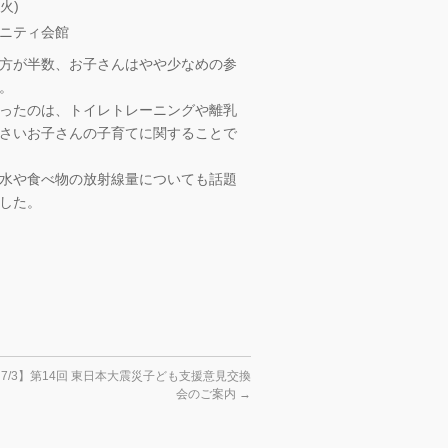
火)
ニティ会館
方が半数、お子さんはやや少なめの参
。
ったのは、トイレトレーニングや離乳
さいお子さんの子育てに関することで
水や食べ物の放射線量についても話題
した。
 7/3】第14回 東日本大震災子ども支援意見交換
会のご案内
→