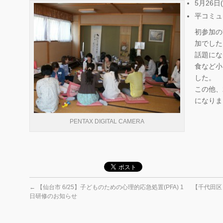
5月26日(
平コミュ
初参加の
加でした
話題にな
食など小
した。
この他、
になりま
PENTAX DIGITAL CAMERA
←
【仙台市 6/25】子どものための心理的応急処置(PFA) 1
【千代田区
日研修のお知らせ